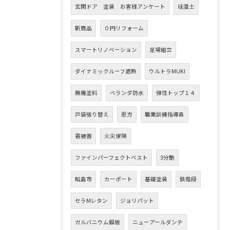
玄関ドア 塗装 お客様アンケート
珪藻土
新商品
０円リフォーム
スマートリノベーション
足場組立
ダイナミックルーフ遮熱
ウルトラMUKI
無機塗料
ベランダ防水
弾性トップ１４
戸袋張り替え
恩方
職業訓練指導員
雹被害
火災保険
ファインパーフェクトベスト
3分艶
昭島市
カーポート
基礎塗装
鉄階段
セラMレタン
ジョリパット
ガルバニウム鋼板
ニューアールダンテ