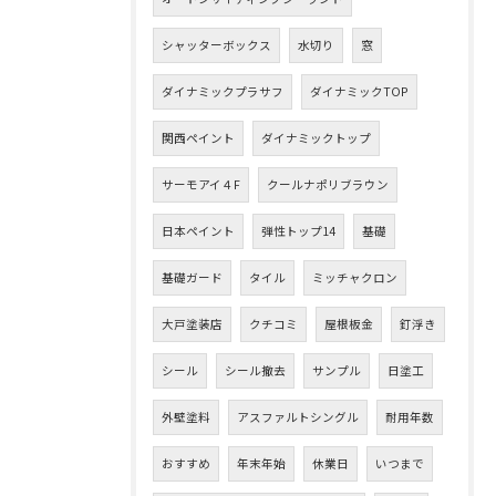
シャッターボックス
水切り
窓
ダイナミックプラサフ
ダイナミックTOP
関西ペイント
ダイナミックトップ
サーモアイ４F
クールナポリブラウン
日本ペイント
弾性トップ14
基礎
基礎ガード
タイル
ミッチャクロン
大戸塗装店
クチコミ
屋根板金
釘浮き
シール
シール撤去
サンプル
日塗工
外壁塗料
アスファルトシングル
耐用年数
おすすめ
年末年始
休業日
いつまで