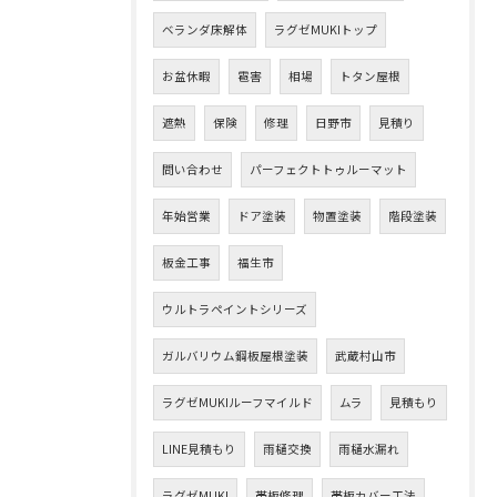
ベランダ床解体
ラグゼMUKIトップ
お盆休暇
雹害
相場
トタン屋根
遮熱
保険
修理
日野市
見積り
問い合わせ
パーフェクトトゥルーマット
年始営業
ドア塗装
物置塗装
階段塗装
板金工事
福生市
ウルトラペイントシリーズ
ガルバリウム鋼板屋根塗装
武蔵村山市
ラグゼMUKIルーフマイルド
ムラ
見積もり
LINE見積もり
雨樋交換
雨樋水漏れ
ラグゼMUKI
帯板修理
帯板カバー工法