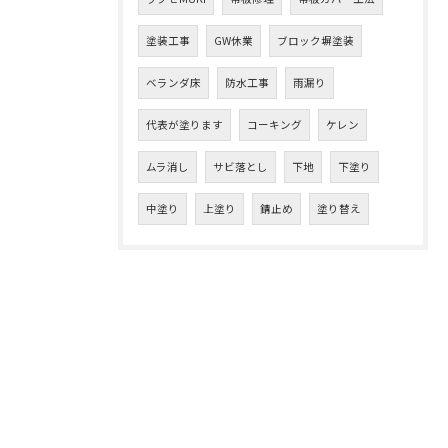
塗装工事
GW休業
ブロック塀塗装
ベランダ床
防水工事
雨漏り
代表が塗ります
コーキング
ケレン
ムラ消し
サビ落とし
下地
下塗り
中塗り
上塗り
錆止め
塗り替え