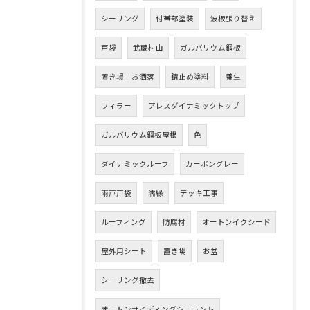
シーリング
付帯部塗装
波板張り替え
戸袋
武蔵村山
ガルバリウム鋼板
置き場 お洒落
錆止め塗料
養生
フィラー
アレスダイナミックトップ
ガルバリウム鋼板屋根
色
ダイナミックルーフ
カーボングレー
雨戸戸袋
濡縁
デッキ工事
ルーフィング
防腐材
オートンイクシード
屋外用シート
置き場
お盆
シーリング撤去
オートンサイディングシーラント