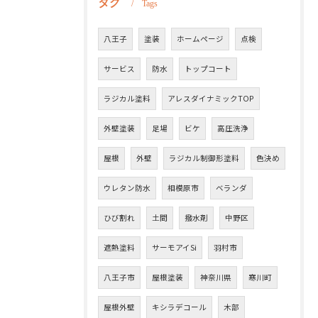
タグ
Tags
八王子
塗装
ホームページ
点検
サービス
防水
トップコート
ラジカル塗料
アレスダイナミックTOP
外壁塗装
足場
ビケ
高圧洗浄
屋根
外壁
ラジカル制御形塗料
色決め
ウレタン防水
相模原市
ベランダ
ひび割れ
土間
撥水剤
中野区
遮熱塗料
サーモアイSi
羽村市
八王子市
屋根塗装
神奈川県
寒川町
屋根外壁
キシラデコール
木部